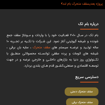
پروژه بعدی
سقف متحرک بام لند
درباره بام تک
بام تک در سـال 2010 فعـالیت خود را با واردات و مـونتاژ سقف جمع
شونده و شیشه گیوتینی آغاز نمود. این شـرکت با تکـیه بر تجـربه 10
ساله تولـید و عرضـه سیستم های
سقف متحرک
، سایه بان برقی ،
شیشه های اتومات و پرده سقفی توانسـته محصولاتی منطـبق با
تکـنولوژی روز دنیا به بازارهای داخلـی و خارجی عرضه و در جهت
توسعـه اقتصادی و صنعتی،کشـور قدم هـای بلندی بردارد.
دسترسی سریع
سقف متحرک دستی
سقف متحرک برقی