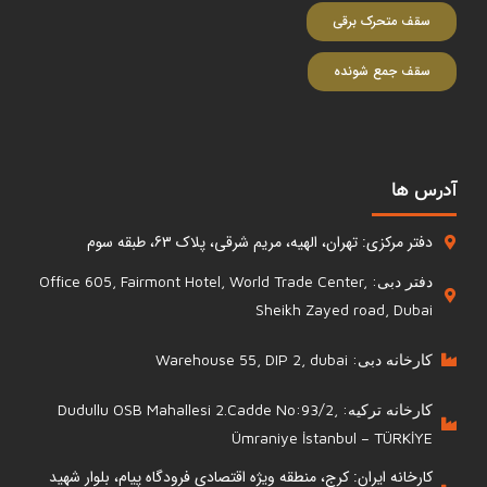
سقف متحرک برقی
سقف جمع شونده
آدرس ها
دفتر مرکزی: تهران، الهیه، مریم شرقی، پلاک 63، طبقه سوم
دفتر دبی: Office 605, Fairmont Hotel, World Trade Center,
Sheikh Zayed road, Dubai
کارخانه دبی: Warehouse 55, DIP 2, dubai
کارخانه ترکیه: Dudullu OSB Mahallesi 2.Cadde No:93/2,
Ümraniye İstanbul – TÜRKİYE
کارخانه ایران: کرج، منطقه ویژه اقتصادی فرودگاه پیام، بلوار شهید