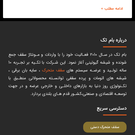
ادامه مطلب »
درباره بام تک
بام تک در سـال 2010 فعـالیت خود را با واردات و مـونتاژ سقف جمع
شونده و شیشه گیوتینی آغاز نمود. این شـرکت با تکـیه بر تجـربه 10
ساله تولـید و عرضـه سیستم های
سقف متحرک
، سایه بان برقی ،
شیشه های اتومات و پرده سقفی توانسـته محصولاتی منطـبق با
تکـنولوژی روز دنیا به بازارهای داخلـی و خارجی عرضه و در جهت
توسعـه اقتصادی و صنعتی،کشـور قدم هـای بلندی بردارد.
دسترسی سریع
سقف متحرک دستی