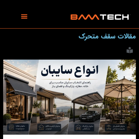
رش
ه
حتوا
مقالات سقف متحرک