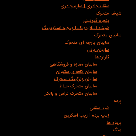
سقف چادری | سازه چادری
شیشه متحرک
پنجره گیوتینی
شیشه اسلایدینگ | پنجره اسلایدینگ
سایبان متحرک
سایبان پارچه ای متحرک
سایبان برقی
کاربردها
سایبان مغازه و فروشگاهی
سایبان کافه و رستوران
سایبان پارکینگ متحرک
سایبان متحرک حیاط
سایبان متحرک تراس و بالکن
پرده
شید سقفی
زیپ پرده | زیپ اسکرین
پروژه ها
بلاگ