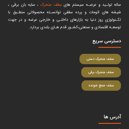
ساله تولـید و عرضـه سیستم های
سقف متحرک
، سایه بان برقی ،
شیشه های اتومات و پرده سقفی توانسـته محصولاتی منطـبق با
تکـنولوژی روز دنیا به بازارهای داخلـی و خارجی عرضه و در جهت
توسعـه اقتصادی و صنعتی،کشـور قدم هـای بلندی بردارد.
دسترسی سریع
سقف متحرک دستی
سقف متحرک برقی
سقف جمع شونده
آدرس ها