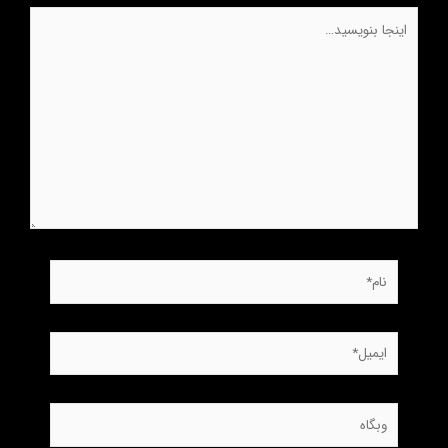
اینجا
بنویسید…
نام*
ایمیل*
وبگاه