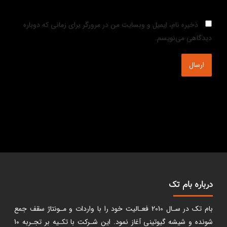
ذخیره نام، ایمیل و وبسایت من در مرورگر برای زمانی که دوباره
دیدگاهی می‌نویسم.
Alternative:
درباره بام تک
بام تک در سـال 2010 فعـالیت خود را با واردات و مـونتاژ سقف جمع
شونده و شیشه گیوتینی آغاز نمود. این شـرکت با تکـیه بر تجـربه 10